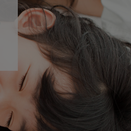
e
e
a