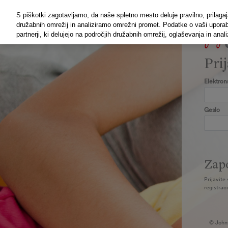
S piškotki zagotavljamo, da naše spletno mesto deluje pravilno, prila
družabnih omrežij in analiziramo omrežni promet. Podatke o vaši upora
partnerji, ki delujejo na področjih družabnih omrežij, oglaševanja in anali
Pri
Elektron
Geslo
Zapo
Prijavite
registrac
© Johns