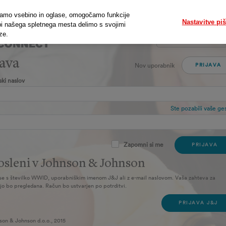
gajamo vsebino in oglase, omogočamo funkcije
Nastavitve pi
bi našega spletnega mesta delimo s svojimi
ze.
Slovenski
java
Nov uporabnik
PRIJAVA
ski naslov
Ste pozabili vaše ge
Zapomni si me
PRIJAVA
sleni v Johnson & Johnson
 se s številko WWID, uporabniškim imenom J&J ali z e-mail naslovom. Vaša zahteva za
ijo bo pregledana. Račun bo ustvarjen po potrditvi.
PRIJAVA J&J
on & Johnson d.o.o., 2015