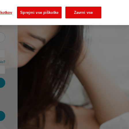
škotkov
Sprejmi vse piškotke
Zavrni vse
slo?